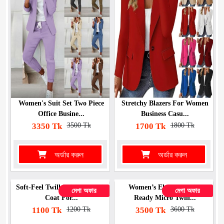
Women's Suit Set Two Piece
Stretchy Blazers For Women
Office Busine...
Business Casu...
3350 Tk
3500 Tk
1700 Tk
1800 Tk
অর্ডার করুন
অর্ডার করুন
Soft-Feel Twill Suiting Fabric
Women’s Elegant Office
মেগা অফার
মেগা অফার
Coat For...
Ready Micro Twill...
1100 Tk
1200 Tk
3500 Tk
3600 Tk