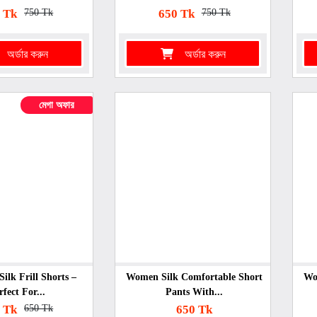
 Tk
750 Tk
650 Tk
750 Tk
অর্ডার করুন
অর্ডার করুন
মেগা অফার
ilk Frill Shorts –
Women Silk Comfortable Short
Wo
rfect For...
Pants With...
 Tk
650 Tk
650 Tk