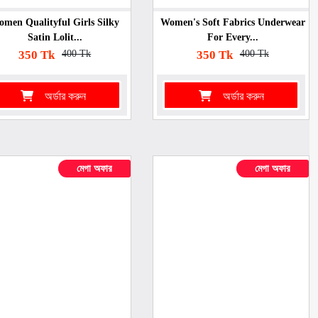
men Qualityful Girls Silky
Women's Soft Fabrics Underwear
Satin Lolit...
For Every...
350 Tk
400 Tk
350 Tk
400 Tk
অর্ডার করুন
অর্ডার করুন
মেগা অফার
মেগা অফার