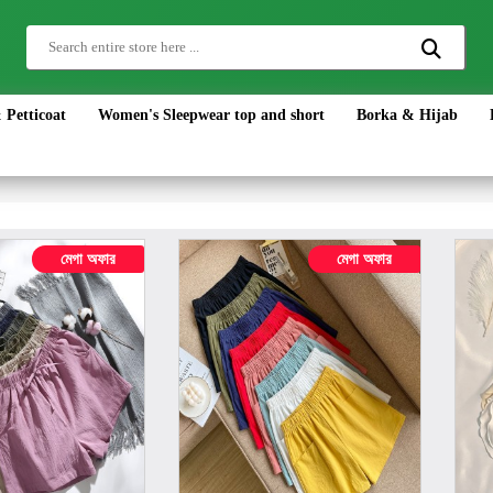
 Petticoat
Women's Sleepwear top and short
Borka & Hijab
মেগা অফার
মেগা অফার