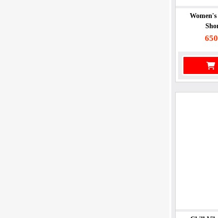
Women's 
Shor
650