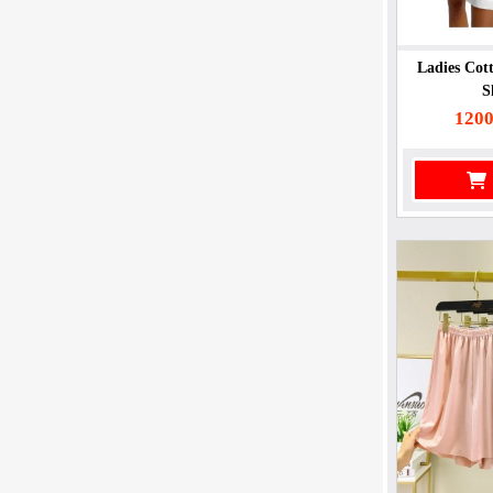
Ladies Cott
S
1200