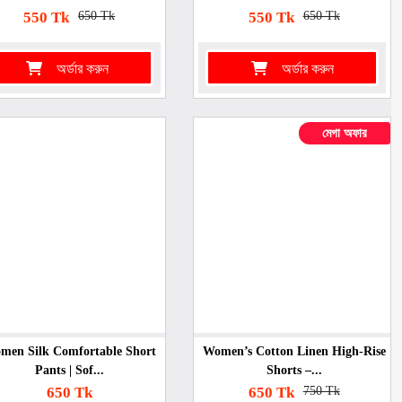
550 Tk
650 Tk
550 Tk
650 Tk
অর্ডার করুন
অর্ডার করুন
মেগা অফার
men Silk Comfortable Short
Women’s Cotton Linen High-Rise
Pants | Sof...
Shorts –...
650 Tk
650 Tk
750 Tk