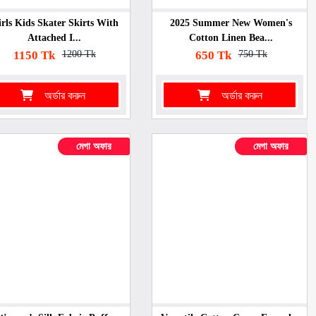
rls Kids Skater Skirts With
2025 Summer New Women's
Attached I...
Cotton Linen Bea...
1150 Tk
1200 Tk
650 Tk
750 Tk
অর্ডার করুন
অর্ডার করুন
মেগা অফার
মেগা অফার