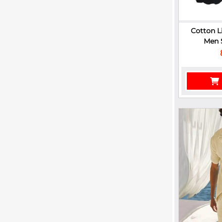
Cotton L
Men S