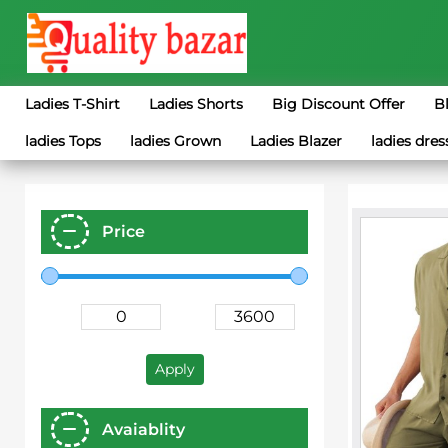
Ladies T-Shirt
Ladies Shorts
Big Discount Offer
B
ladies Tops
ladies Grown
Ladies Blazer
ladies dres
Price
Apply
Avaiablity